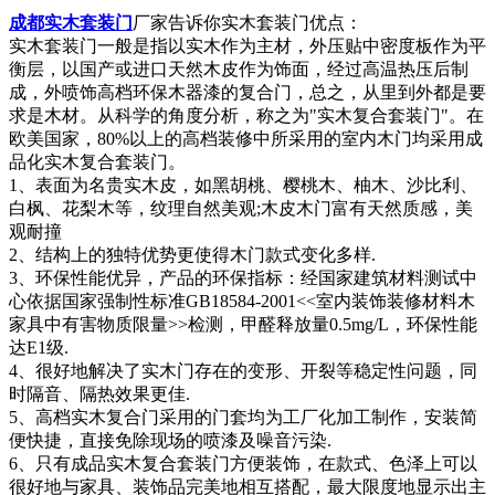
成都实木套装门
厂家告诉你实木套装门优点：
实木套装门一般是指以实木作为主材，外压贴中密度板作为平
衡层，以国产或进口天然木皮作为饰面，经过高温热压后制
成，外喷饰高档环保木器漆的复合门，总之，从里到外都是要
求是木材。从科学的角度分析，称之为"实木复合套装门"。在
欧美国家，80%以上的高档装修中所采用的室内木门均采用成
品化实木复合套装门。
1、表面为名贵实木皮，如黑胡桃、樱桃木、柚木、沙比利、
白枫、花梨木等，纹理自然美观;木皮木门富有天然质感，美
观耐撞
2、结构上的独特优势更使得木门款式变化多样.
3、环保性能优异，产品的环保指标：经国家建筑材料测试中
心依据国家强制性标准GB18584-2001<<室内装饰装修材料木
家具中有害物质限量>>检测，甲醛释放量0.5mg/L，环保性能
达E1级.
4、很好地解决了实木门存在的变形、开裂等稳定性问题，同
时隔音、隔热效果更佳.
5、高档实木复合门采用的门套均为工厂化加工制作，安装简
便快捷，直接免除现场的喷漆及噪音污染.
6、只有成品实木复合套装门方便装饰，在款式、色泽上可以
很好地与家具、装饰品完美地相互搭配，最大限度地显示出主